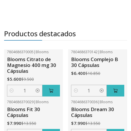
Productos destacados
7804686370005
|
Blooms
7804686370142
|
Blooms
-41%
OFF
-41%
OFF
Blooms Citrato de
Blooms Complejo B
Magnesio 400 mg 30
30 Cápsulas
Cápsulas
$6.400
$10.850
$5.600
$9.500
Cantidad
Cantidad
7804686370029
|
Blooms
7804686370036
|
Blooms
-41%
OFF
-41%
OFF
Blooms Fit 30
Blooms Dream 30
Cápsulas
Cápsulas
$7.990
$7.990
$13.550
$13.550