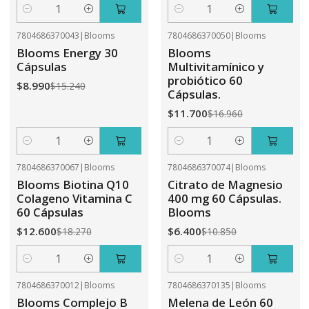
Cantidad
Cantidad
7804686370043
|
Blooms
7804686370050
|
Blooms
-41%
OFF
-31%
OFF
Blooms Energy 30
Blooms
Cápsulas
Multivitamínico y
probiótico 60
$8.990
$15.240
Cápsulas.
$11.700
$16.960
Cantidad
Cantidad
7804686370067
|
Blooms
7804686370074
|
Blooms
-31%
OFF
-41%
OFF
Blooms Biotina Q10
Citrato de Magnesio
Colageno Vitamina C
400 mg 60 Cápsulas.
60 Cápsulas
Blooms
$12.600
$6.400
$18.270
$10.850
Cantidad
Cantidad
7804686370012
|
Blooms
7804686370135
|
Blooms
-41%
OFF
-31%
OFF
Blooms Complejo B
Melena de León 60