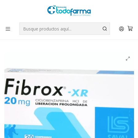
Tus compras tienen envío GRATIS por Rappi - Atención exclusiva
para Chile | WhatsApp +56
Leer más
Inicio
Medicamentos
Fibrox XR Ciclobenzaprina 20 mg 20 Comprimidos.