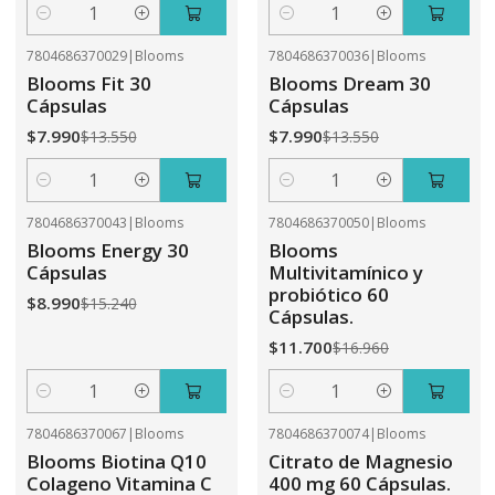
Cantidad
Cantidad
7804686370029
|
Blooms
7804686370036
|
Blooms
-41%
OFF
-41%
OFF
Blooms Fit 30
Blooms Dream 30
Cápsulas
Cápsulas
$7.990
$7.990
$13.550
$13.550
Cantidad
Cantidad
7804686370043
|
Blooms
7804686370050
|
Blooms
-41%
OFF
-31%
OFF
Blooms Energy 30
Blooms
Cápsulas
Multivitamínico y
probiótico 60
$8.990
$15.240
Cápsulas.
$11.700
$16.960
Cantidad
Cantidad
7804686370067
|
Blooms
7804686370074
|
Blooms
-31%
OFF
-41%
OFF
Blooms Biotina Q10
Citrato de Magnesio
Colageno Vitamina C
400 mg 60 Cápsulas.