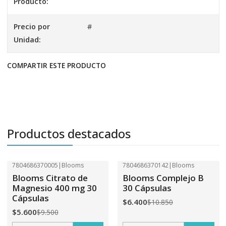
Producto:
Precio por
#
Unidad:
COMPARTIR ESTE PRODUCTO
Productos destacados
7804686370005
|
Blooms
7804686370142
|
Blooms
-41%
OFF
-41%
OFF
Blooms Citrato de
Blooms Complejo B
Magnesio 400 mg 30
30 Cápsulas
Cápsulas
$6.400
$10.850
$5.600
$9.500