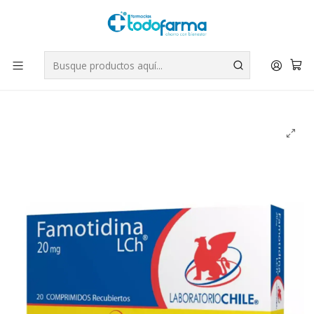
Tus compras tienen envío GRATIS por Rappi - Atención exclusiva
para Chile | WhatsApp +56
Leer más
Inicio
Medicamentos
Famotidina (B) 20 mg 20 Comprimidos recubiertos.