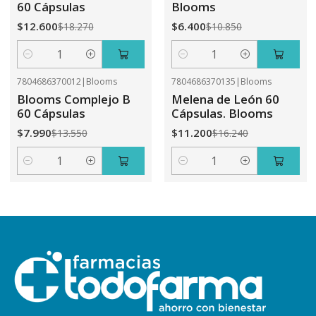
60 Cápsulas
Blooms
$12.600
$6.400
$18.270
$10.850
Cantidad
Cantidad
7804686370012
|
Blooms
7804686370135
|
Blooms
-41%
OFF
-31%
OFF
Blooms Complejo B
Melena de León 60
60 Cápsulas
Cápsulas. Blooms
$7.990
$11.200
$13.550
$16.240
Cantidad
Cantidad