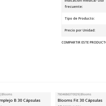
Indicación médica/ Uso
frecuente:
Tipo de Producto:
Precio por Unidad:
COMPARTIR ESTE PRODUCT
2
|
Blooms
7804686370029
|
Blooms
-41%
OFF
plejo B 30 Cápsulas
Blooms Fit 30 Cápsulas