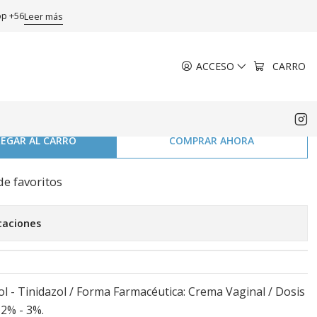
 g.
pp +56
Leer más
ACCESO
CARRO
onazol Tinidazol Crema
EGAR AL CARRO
COMPRAR AHORA
de favoritos
caciones
ol - Tinidazol / Forma Farmacéutica: Crema Vaginal / Dosis
2% - 3%.