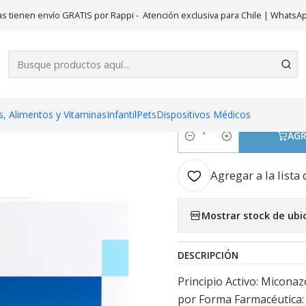
cio
Medicamentos
Famidal Miconazol Tinidazol Crema vaginal 60
s tienen envío GRATIS por Rappi - Atención exclusiva para Chile | WhatsA
|
Famidal Mic
vaginal 60 g.
, Alimentos y Vitaminas
Infantil
Pets
Dispositivos Médicos
AGR
Cantidad
Agregar a la lista 
Mostrar stock de ubi
DESCRIPCIÓN
Principio Activo: Miconaz
por Forma Farmacéutica: 