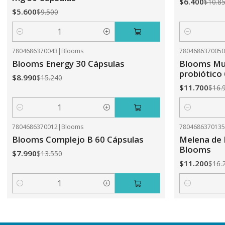
$6.400
$10.8
$5.600
$9.500
Cantidad
Cantidad
7804686370043
|
Blooms
780468637005
-41%
OFF
-31%
OFF
Blooms Energy 30 Cápsulas
Blooms Mul
probiótico
$8.990
$15.240
$11.700
$16.
Cantidad
Cantidad
7804686370012
|
Blooms
780468637013
-41%
OFF
-31%
OFF
Blooms Complejo B 60 Cápsulas
Melena de 
Blooms
$7.990
$13.550
$11.200
$16.
Cantidad
Cantidad