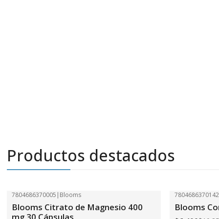
Productos destacados
7804686370005
|
Blooms
780468637014
-41%
OFF
-41%
OFF
Blooms Citrato de Magnesio 400
Blooms Com
mg 30 Cápsulas