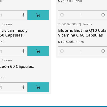
$7.990
50
$13.550
Cantidad
0
|
Blooms
7804686370067
|
Blooms
-31%
OFF
tivitamínico y
Blooms Biotina Q10 Col
 60 Cápsulas.
Vitamina C 60 Cápsulas
$12.600
960
$18.270
Cantidad
5
|
Blooms
León 60 Cápsulas.
240