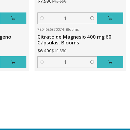
$7.990
$13.550
Cantidad
7804686370074
|
Blooms
-41%
OFF
ageno
Citrato de Magnesio 400 mg 60
Cápsulas. Blooms
$6.400
$10.850
Cantidad