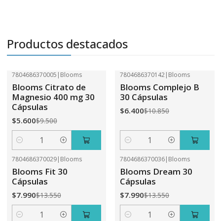
Productos destacados
7804686370005
|
Blooms
7804686370142
|
Blooms
-41%
OFF
-41%
OFF
Blooms Citrato de
Blooms Complejo B
Magnesio 400 mg 30
30 Cápsulas
Cápsulas
$6.400
$10.850
$5.600
$9.500
Cantidad
Cantidad
7804686370029
|
Blooms
7804686370036
|
Blooms
-41%
OFF
-41%
OFF
Blooms Fit 30
Blooms Dream 30
Cápsulas
Cápsulas
$7.990
$7.990
$13.550
$13.550
Cantidad
Cantidad