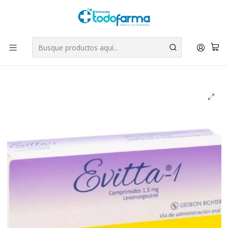
Tus compras tienen envío GRATIS por Rappi - Atención exclusiva
para Chile | WhatsApp +56
Leer más
Inicio
Medicamentos
Evitta-1 (B) Levonorgestrel 1,5 mg 1 Comprimido.