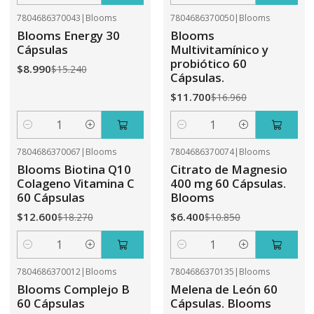
7804686370043
|
Blooms
7804686370050
|
Blooms
-41%
OFF
-31%
OFF
Blooms Energy 30
Blooms
Cápsulas
Multivitamínico y
probiótico 60
$8.990
$15.240
Cápsulas.
$11.700
$16.960
Cantidad
Cantidad
7804686370067
|
Blooms
7804686370074
|
Blooms
-31%
OFF
-41%
OFF
Blooms Biotina Q10
Citrato de Magnesio
Colageno Vitamina C
400 mg 60 Cápsulas.
60 Cápsulas
Blooms
$12.600
$6.400
$18.270
$10.850
Cantidad
Cantidad
7804686370012
|
Blooms
7804686370135
|
Blooms
-41%
OFF
-31%
OFF
Blooms Complejo B
Melena de León 60
60 Cápsulas
Cápsulas. Blooms