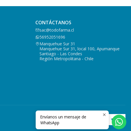
CONTÁCTANOS
sac@todofarma.cl
56952051696
Manquehue Sur 31
Manquehue Sur 31, local 100, Apumanque
Santiago - Las Condes
Región Metropolitana - Chile
Envíanos un mensaje de
WhatsApp