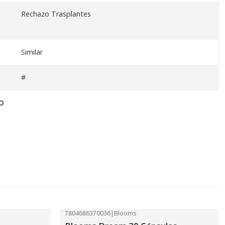
Rechazo Trasplantes
Similar
#
O
7804686370036
|
Blooms
-41%
OFF