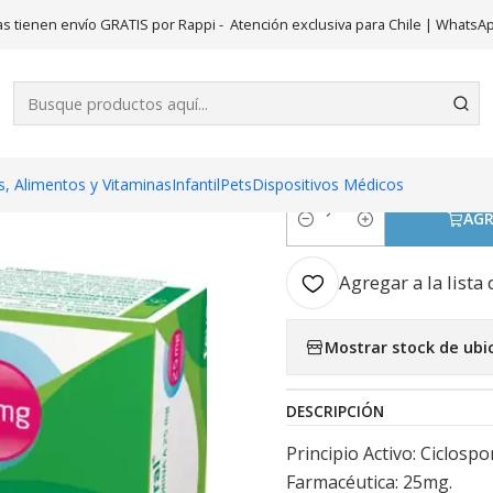
dicamentos
Equoral (B) Ciclosporina 25 mg 50 Cápsulas de gelati
s tienen envío GRATIS por Rappi - Atención exclusiva para Chile | WhatsA
|
Equoral (B) 
Cápsulas de
, Alimentos y Vitaminas
Infantil
Pets
Dispositivos Médicos
AGR
Cantidad
Agregar a la lista 
Mostrar stock de ubi
DESCRIPCIÓN
Principio Activo: Ciclosp
Farmacéutica: 25mg.