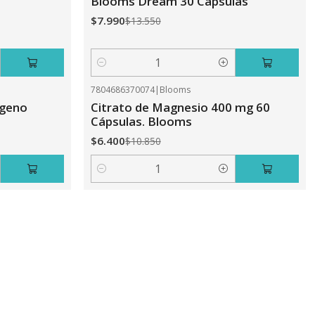
Blooms Dream 30 Cápsulas
$7.990
$13.550
Cantidad
7804686370074
|
Blooms
-41%
OFF
ageno
Citrato de Magnesio 400 mg 60
Cápsulas. Blooms
$6.400
$10.850
Cantidad