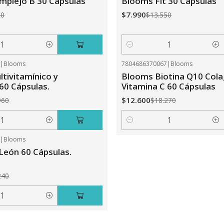
plejo B 30 Cápsulas
Blooms Fit 30 Cápsulas
$7.990
50
$13.550
Cantidad
0
|
Blooms
7804686370067
|
Blooms
-31%
OFF
tivitamínico y
Blooms Biotina Q10 Col
 60 Cápsulas.
Vitamina C 60 Cápsulas
$12.600
960
$18.270
Cantidad
5
|
Blooms
León 60 Cápsulas.
240