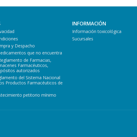
S
INFORMACIÓN
ivacidad
Información toxicológica
ndiciones
Sucursales
Compra y Despacho
medicamentos que no encuentra
Reglamento de Farmacias,
lmacenes Farmacéuticos,
epósitos autorizados
glamento del Sistema Nacional
los Productos Farmacéuticos de
tecimiento petitorio mínimo