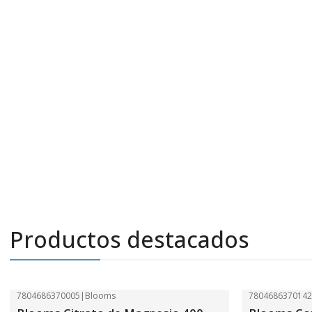
Productos destacados
7804686370005
|
Blooms
780468637014
-41%
OFF
-41%
OFF