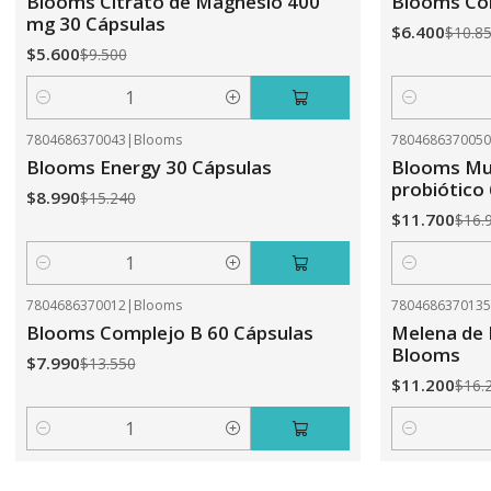
Blooms Citrato de Magnesio 400
Blooms Com
mg 30 Cápsulas
$6.400
$10.8
$5.600
$9.500
Cantidad
Cantidad
7804686370043
|
Blooms
780468637005
-41%
OFF
-31%
OFF
Blooms Energy 30 Cápsulas
Blooms Mul
probiótico
$8.990
$15.240
$11.700
$16.
Cantidad
Cantidad
7804686370012
|
Blooms
780468637013
-41%
OFF
-31%
OFF
Blooms Complejo B 60 Cápsulas
Melena de 
Blooms
$7.990
$13.550
$11.200
$16.
Cantidad
Cantidad