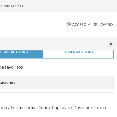
na blanda.
pp +56
Leer más
ACCESO
CARRO
Ciclosporina 25 mg 50
 gelatina blanda.
EGAR AL CARRO
COMPRAR AHORA
de favoritos
caciones
orina / Forma Farmacéutica: Cápsulas / Dosis por Forma