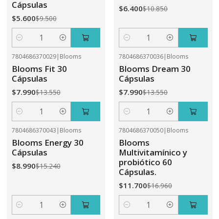
Cápsulas
$6.400
$10.850
$5.600
$9.500
Cantidad
Cantidad
7804686370029
|
Blooms
7804686370036
|
Blooms
-41%
OFF
-41%
OFF
Blooms Fit 30
Blooms Dream 30
Cápsulas
Cápsulas
$7.990
$7.990
$13.550
$13.550
Cantidad
Cantidad
7804686370043
|
Blooms
7804686370050
|
Blooms
-41%
OFF
-31%
OFF
Blooms Energy 30
Blooms
Cápsulas
Multivitamínico y
probiótico 60
$8.990
$15.240
Cápsulas.
$11.700
$16.960
Cantidad
Cantidad