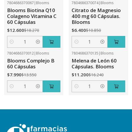
7804686370067
|
Blooms
7804686370074
|
Blooms
-31%
OFF
-41%
OFF
Blooms Biotina Q10
Citrato de Magnesio
Colageno Vitamina C
400 mg 60 Cápsulas.
60 Cápsulas
Blooms
$12.600
$6.400
$18.270
$10.850
Cantidad
Cantidad
7804686370012
|
Blooms
7804686370135
|
Blooms
-41%
OFF
-31%
OFF
Blooms Complejo B
Melena de León 60
60 Cápsulas
Cápsulas. Blooms
$7.990
$11.200
$13.550
$16.240
Cantidad
Cantidad