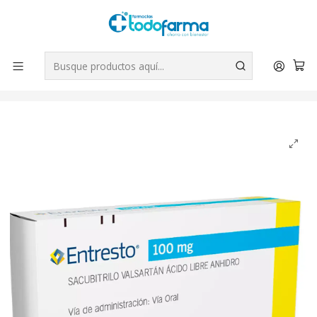
Tus compras tienen envío GRATIS por Rappi - Atención exclusiva
para Chile | WhatsApp +56
Leer más
Inicio
Medicamentos
Entresto SAcubitrilo Valsartán 100 mg 56 Comprimidos
recubiertos.