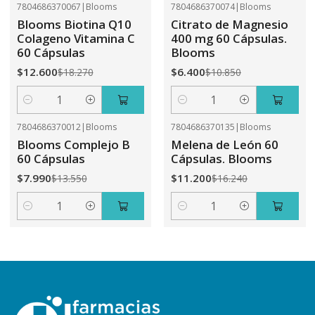
7804686370067
|
Blooms
7804686370074
|
Blooms
-31%
OFF
-41%
OFF
Blooms Biotina Q10
Citrato de Magnesio
Colageno Vitamina C
400 mg 60 Cápsulas.
60 Cápsulas
Blooms
$12.600
$6.400
$18.270
$10.850
Cantidad
Cantidad
7804686370012
|
Blooms
7804686370135
|
Blooms
-41%
OFF
-31%
OFF
Blooms Complejo B
Melena de León 60
60 Cápsulas
Cápsulas. Blooms
$7.990
$11.200
$13.550
$16.240
Cantidad
Cantidad