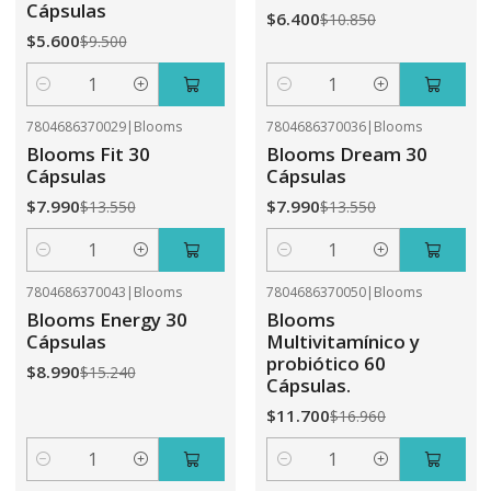
Cápsulas
$6.400
$10.850
$5.600
$9.500
Cantidad
Cantidad
7804686370029
|
Blooms
7804686370036
|
Blooms
-41%
OFF
-41%
OFF
Blooms Fit 30
Blooms Dream 30
Cápsulas
Cápsulas
$7.990
$7.990
$13.550
$13.550
Cantidad
Cantidad
7804686370043
|
Blooms
7804686370050
|
Blooms
-41%
OFF
-31%
OFF
Blooms Energy 30
Blooms
Cápsulas
Multivitamínico y
probiótico 60
$8.990
$15.240
Cápsulas.
$11.700
$16.960
Cantidad
Cantidad