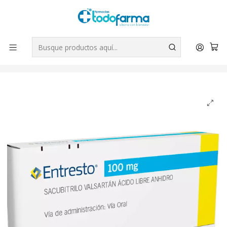
Tus compras tienen envío GRATIS por Rappi - Atención exclusiva
para Chile | WhatsApp +56
Leer más
Inicio
Medicamentos
Entresto Sacubitrilo Valsartán 100 mg 28 Comprimidos
recubiertos.