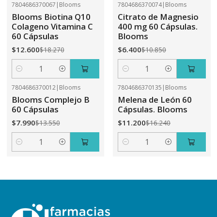
7804686370067
|
Blooms
7804686370074
|
Blooms
-31%
OFF
-41%
OFF
Blooms Biotina Q10
Citrato de Magnesio
Colageno Vitamina C
400 mg 60 Cápsulas.
60 Cápsulas
Blooms
$12.600
$6.400
$18.270
$10.850
Cantidad
Cantidad
7804686370012
|
Blooms
7804686370135
|
Blooms
-41%
OFF
-31%
OFF
Blooms Complejo B
Melena de León 60
60 Cápsulas
Cápsulas. Blooms
$7.990
$11.200
$13.550
$16.240
Cantidad
Cantidad