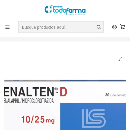
Tus compras tienen envío GRATIS por Rappi - Atención exclusiva
para Chile | WhatsApp +56
Leer más
Inicio
Medicamentos
Enalten-D Enalapril Hidroclorotiazida 10/25 mg 30
Comprimidos.