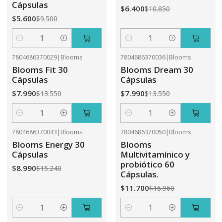
Cápsulas
$6.400
$10.850
$5.600
$9.500
Cantidad
Cantidad
7804686370029
|
Blooms
7804686370036
|
Blooms
-41%
OFF
-41%
OFF
Blooms Fit 30
Blooms Dream 30
Cápsulas
Cápsulas
$7.990
$7.990
$13.550
$13.550
Cantidad
Cantidad
7804686370043
|
Blooms
7804686370050
|
Blooms
-41%
OFF
-31%
OFF
Blooms Energy 30
Blooms
Cápsulas
Multivitamínico y
probiótico 60
$8.990
$15.240
Cápsulas.
$11.700
$16.960
Cantidad
Cantidad