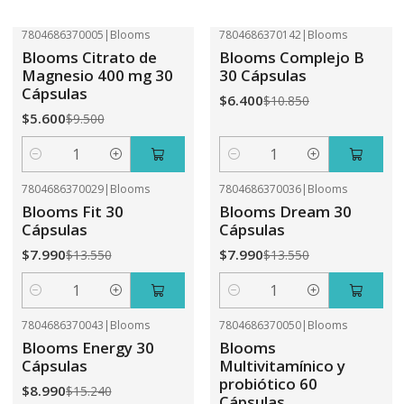
7804686370005
|
Blooms
7804686370142
|
Blooms
-41%
OFF
-41%
OFF
Blooms Citrato de
Blooms Complejo B
Magnesio 400 mg 30
30 Cápsulas
Cápsulas
$6.400
$10.850
$5.600
$9.500
Cantidad
Cantidad
7804686370029
|
Blooms
7804686370036
|
Blooms
-41%
OFF
-41%
OFF
Blooms Fit 30
Blooms Dream 30
Cápsulas
Cápsulas
$7.990
$7.990
$13.550
$13.550
Cantidad
Cantidad
7804686370043
|
Blooms
7804686370050
|
Blooms
-41%
OFF
-31%
OFF
Blooms Energy 30
Blooms
Cápsulas
Multivitamínico y
probiótico 60
$8.990
$15.240
Cápsulas.