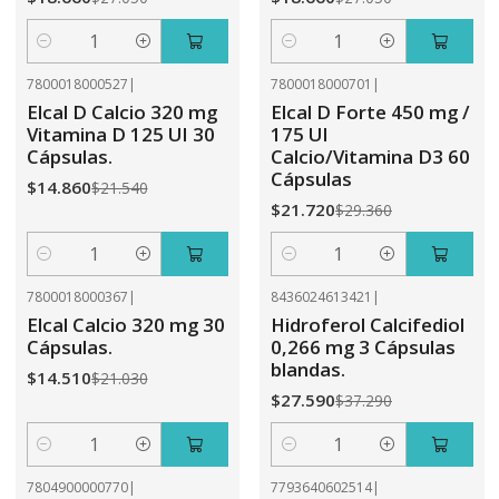
Cantidad
Cantidad
7800018000527
|
7800018000701
|
-31%
OFF
-26%
OFF
Elcal D Calcio 320 mg
Elcal D Forte 450 mg /
Vitamina D 125 UI 30
175 UI
Cápsulas.
Calcio/Vitamina D3 60
Cápsulas
$14.860
$21.540
$21.720
$29.360
Cantidad
Cantidad
7800018000367
|
8436024613421
|
-31%
OFF
-26%
OFF
Elcal Calcio 320 mg 30
Hidroferol Calcifediol
Cápsulas.
0,266 mg 3 Cápsulas
blandas.
$14.510
$21.030
$27.590
$37.290
Cantidad
Cantidad
7804900000770
|
7793640602514
|