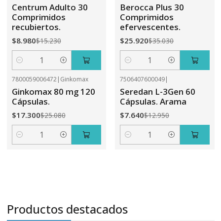
-41%
OFF
-26%
OFF
Centrum Adulto 30
Berocca Plus 30
Comprimidos
Comprimidos
recubiertos.
efervescentes.
$8.980
$25.920
$15.230
$35.030
Cantidad
Cantidad
7800059006472
|
Ginkomax
7506407600049
|
-31%
OFF
-41%
OFF
Ginkomax 80 mg 120
Seredan L-3Gen 60
Cápsulas.
Cápsulas. Arama
$17.300
$7.640
$25.080
$12.950
Cantidad
Cantidad
Productos destacados