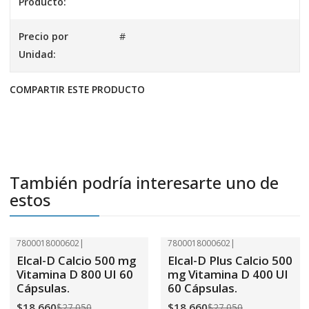
Producto:
Precio por
#
Unidad:
COMPARTIR ESTE PRODUCTO
También podría interesarte uno de
estos
7800018000602
|
7800018000602
|
-31%
OFF
-31%
OFF
Elcal-D Calcio 500 mg
Elcal-D Plus Calcio 500
Vitamina D 800 UI 60
mg Vitamina D 400 UI
Cápsulas.
60 Cápsulas.
$18.660
$18.660
$27.050
$27.050