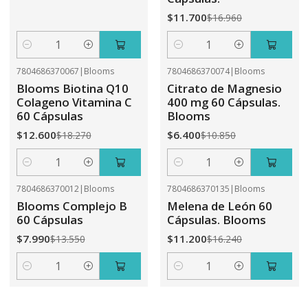
$11.700
$16.960
Cantidad
Cantidad
7804686370067
|
Blooms
7804686370074
|
Blooms
-31%
OFF
-41%
OFF
Blooms Biotina Q10
Citrato de Magnesio
Colageno Vitamina C
400 mg 60 Cápsulas.
60 Cápsulas
Blooms
$12.600
$6.400
$18.270
$10.850
Cantidad
Cantidad
7804686370012
|
Blooms
7804686370135
|
Blooms
-41%
OFF
-31%
OFF
Blooms Complejo B
Melena de León 60
60 Cápsulas
Cápsulas. Blooms
$7.990
$11.200
$13.550
$16.240
Cantidad
Cantidad