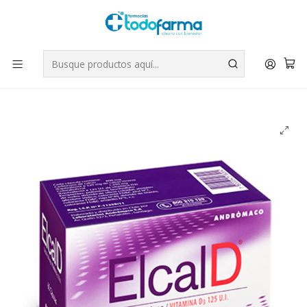
Tus compras tienen envío GRATIS por Rappi - Atención exclusiva
para Chile | WhatsApp +56
Leer más
Inicio
Suplementos
Elcal D Calcio 320 mg Vitamina D3 125 UI 60 Cápsulas.