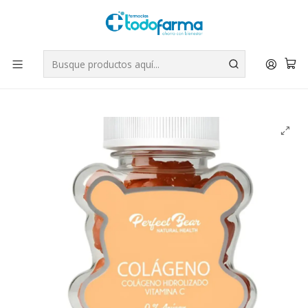
Tus compras tienen envío GRATIS por Rappi - Atención exclusiva
para Chile | WhatsApp +56
Leer más
Inicio
Suplementos
Colágeno hidrolizado Vitamina C 60 Gomitas. Perfect Bear