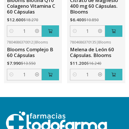
Blooms Biotina Q10
Citrato de Magnesio
Colageno Vitamina C
400 mg 60 Cápsulas.
60 Cápsulas
Blooms
$12.600
$6.400
$18.270
$10.850
Cantidad
Cantidad
7804686370012
|
Blooms
7804686370135
|
Blooms
-41%
OFF
-31%
OFF
Blooms Complejo B
Melena de León 60
60 Cápsulas
Cápsulas. Blooms
$7.990
$11.200
$13.550
$16.240
Cantidad
Cantidad