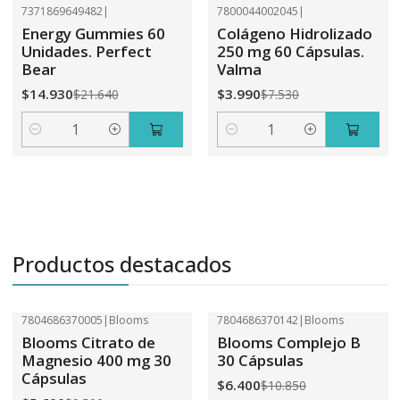
7371869649482
|
7800044002045
|
-31%
OFF
-47%
OFF
Energy Gummies 60
Colágeno Hidrolizado
Unidades. Perfect
250 mg 60 Cápsulas.
Bear
Valma
$14.930
$3.990
$21.640
$7.530
Cantidad
Cantidad
Productos destacados
7804686370005
|
Blooms
7804686370142
|
Blooms
-41%
OFF
-41%
OFF
Blooms Citrato de
Blooms Complejo B
Magnesio 400 mg 30
30 Cápsulas
Cápsulas
$6.400
$10.850