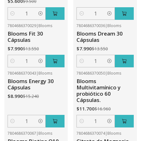
$5.600
$9.500
Cantidad
Cantidad
7804686370029
|
Blooms
7804686370036
|
Blooms
-41%
OFF
-41%
OFF
Blooms Fit 30
Blooms Dream 30
Cápsulas
Cápsulas
$7.990
$7.990
$13.550
$13.550
Cantidad
Cantidad
7804686370043
|
Blooms
7804686370050
|
Blooms
-41%
OFF
-31%
OFF
Blooms Energy 30
Blooms
Cápsulas
Multivitamínico y
probiótico 60
$8.990
$15.240
Cápsulas.
$11.700
$16.960
Cantidad
Cantidad
7804686370067
|
Blooms
7804686370074
|
Blooms
-31%
OFF
-41%
OFF