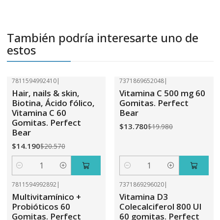
También podría interesarte uno de
estos
7811594992410
|
7371869652048
|
-31%
OFF
-31%
OFF
Hair, nails & skin,
Vitamina C 500 mg 60
Biotina, Ácido fólico,
Gomitas. Perfect
Vitamina C 60
Bear
Gomitas. Perfect
$13.780
$19.980
Bear
$14.190
$20.570
Cantidad
Cantidad
7811594992892
|
7371869296020
|
-31%
OFF
-31%
OFF
Multivitamínico +
Vitamina D3
Probióticos 60
Colecalciferol 800 UI
Gomitas. Perfect
60 gomitas. Perfect