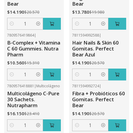
Bear
Bear
$14.190
$13.780
$20.570
$19.980
Cantidad
Cantidad
7809576419864
|
7811594992588
|
-31%
OFF
-31%
OFF
B-Complex + Vitamina
Hair Nails & Skin 60
C 60 Gummies. Nutra
Gomitas. Perfect
Pharm
Bear Azul
$10.560
$14.190
$15.310
$20.570
Cantidad
Cantidad
7809576418881
|
Multicolágeno
7811594992724
|
-31%
OFF
-31%
OFF
Multicolágeno C-Pure
Fibra + Probióticos 60
30 Sachets.
Gomitas. Perfect
Nutrapharm
Bear
$16.150
$14.190
$23.410
$20.570
Cantidad
Cantidad