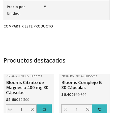
Precio por
#
Unidad:
COMPARTIR ESTE PRODUCTO
Productos destacados
7804686370005
|
Blooms
7804686370142
|
Blooms
-41%
OFF
-41%
OFF
Blooms Citrato de
Blooms Complejo B
Magnesio 400 mg 30
30 Cápsulas
Cápsulas
$6.400
$10.850
$5.600
$9.500
Cantidad
Cantidad