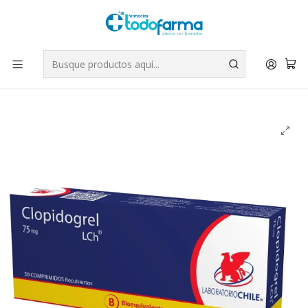
Tus compras tienen envío GRATIS por Rappi - Atención exclusiva
para Chile | WhatsApp +56
Leer más
Inicio
Medicamentos
Clopidogrel (B) 75 mg 30 Comprimidos recubiertos.