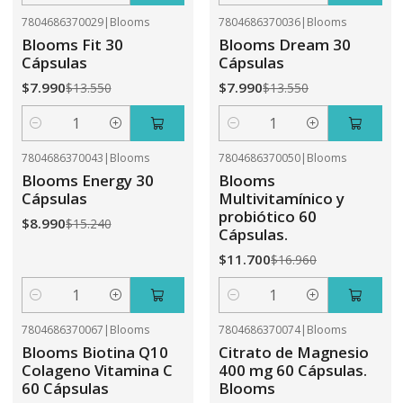
7804686370029
|
Blooms
7804686370036
|
Blooms
-41%
OFF
-41%
OFF
Blooms Fit 30
Blooms Dream 30
Cápsulas
Cápsulas
$7.990
$7.990
$13.550
$13.550
Cantidad
Cantidad
7804686370043
|
Blooms
7804686370050
|
Blooms
-41%
OFF
-31%
OFF
Blooms Energy 30
Blooms
Cápsulas
Multivitamínico y
probiótico 60
$8.990
$15.240
Cápsulas.
$11.700
$16.960
Cantidad
Cantidad
7804686370067
|
Blooms
7804686370074
|
Blooms
-31%
OFF
-41%
OFF
Blooms Biotina Q10
Citrato de Magnesio
Colageno Vitamina C
400 mg 60 Cápsulas.
60 Cápsulas
Blooms