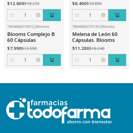
$12.600
$6.400
$18.270
$10.850
Cantidad
Cantidad
7804686370012
|
Blooms
7804686370135
|
Blooms
-41%
OFF
-31%
OFF
Blooms Complejo B
Melena de León 60
60 Cápsulas
Cápsulas. Blooms
$7.990
$11.200
$13.550
$16.240
Cantidad
Cantidad