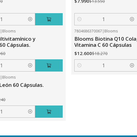
$7.990
50
$13.550
Cantidad
0
|
Blooms
7804686370067
|
Blooms
-31%
OFF
tivitamínico y
Blooms Biotina Q10 Col
 60 Cápsulas.
Vitamina C 60 Cápsulas
$12.600
960
$18.270
Cantidad
5
|
Blooms
León 60 Cápsulas.
240