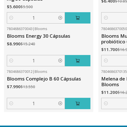
$6.400
$10.8
$5.600
$9.500
Cantidad
Cantidad
7804686370043
|
Blooms
780468637005
-41%
OFF
-31%
OFF
Blooms Energy 30 Cápsulas
Blooms Mul
probiótico
$8.990
$15.240
$11.700
$16.
Cantidad
Cantidad
7804686370012
|
Blooms
780468637013
-41%
OFF
-31%
OFF
Blooms Complejo B 60 Cápsulas
Melena de 
Blooms
$7.990
$13.550
$11.200
$16.
Cantidad
Cantidad