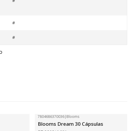
#
#
#
O
7804686370036
|
Blooms
-41%
OFF
Blooms Dream 30 Cápsulas