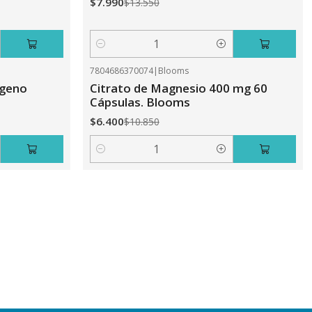
$7.990
$13.550
Cantidad
7804686370074
|
Blooms
-41%
OFF
ageno
Citrato de Magnesio 400 mg 60
Cápsulas. Blooms
$6.400
$10.850
Cantidad