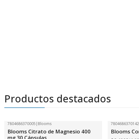
Productos destacados
7804686370005
|
Blooms
780468637014
-41%
OFF
-41%
OFF
Blooms Citrato de Magnesio 400
Blooms Com
mg 30 Cápsulas