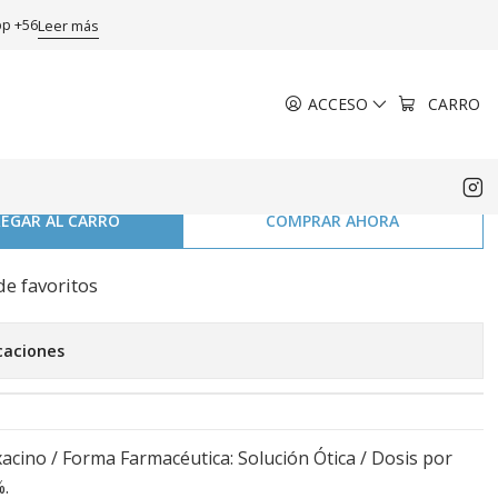
10 ml.
pp +56
Leer más
ACCESO
CARRO
 Ciprofloxacino 0,3 %
ca 10 ml.
EGAR AL CARRO
COMPRAR AHORA
de favoritos
caciones
oxacino / Forma Farmacéutica: Solución Ótica / Dosis por
%.