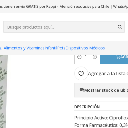
Medicamentos
Cetraxal (B) Ciprofloxacino 0,3 % Solucion ótica 
s tienen envío GRATIS por Rappi - Atención exclusiva para Chile | WhatsA
|
Cetraxal (B)
Solucion óti
, Alimentos y Vitaminas
Infantil
Pets
Dispositivos Médicos
AGR
Cantidad
Agregar a la lista 
Mostrar stock de ubi
DESCRIPCIÓN
Principio Activo: Ciprofl
Forma Farmacéutica: 0,3