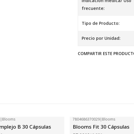
Indicación médica/ Uso
frecuente:
Tipo de Producto:
Precio por Unidad:
COMPARTIR ESTE PRODUCT
2
|
Blooms
7804686370029
|
Blooms
-41%
OFF
plejo B 30 Cápsulas
Blooms Fit 30 Cápsulas