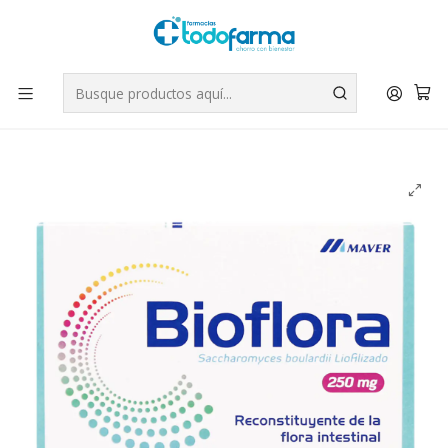
Tus compras tienen envío GRATIS por Rappi - Atención exclusiva
para Chile | WhatsApp +56
Leer más
Inicio
Suplementos
Bioflora 250 mg Polvo Solución oral 10 Sobres.