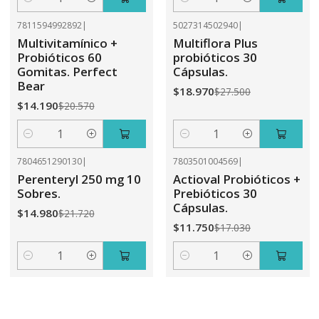
Cantidad
Cantidad
7811594992892
|
5027314502940
|
-31%
OFF
-31%
OFF
Multivitamínico +
Multiflora Plus
Probióticos 60
probióticos 30
Gomitas. Perfect
Cápsulas.
Bear
$18.970
$27.500
$14.190
$20.570
Cantidad
Cantidad
7804651290130
|
7803501004569
|
-31%
OFF
-31%
OFF
Perenteryl 250 mg 10
Actioval Probióticos +
Sobres.
Prebióticos 30
Cápsulas.
$14.980
$21.720
$11.750
$17.030
Cantidad
Cantidad