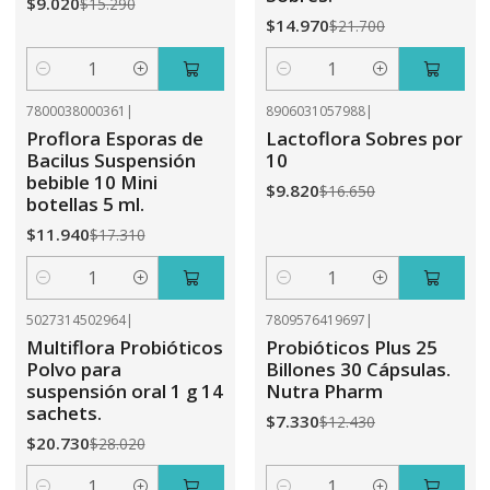
$9.020
$15.290
$14.970
$21.700
Cantidad
Cantidad
7800038000361
|
8906031057988
|
-31%
OFF
-41%
OFF
Proflora Esporas de
Lactoflora Sobres por
Bacilus Suspensión
10
bebible 10 Mini
$9.820
$16.650
botellas 5 ml.
$11.940
$17.310
Cantidad
Cantidad
5027314502964
|
7809576419697
|
-26%
OFF
-41%
OFF
Multiflora Probióticos
Probióticos Plus 25
Polvo para
Billones 30 Cápsulas.
suspensión oral 1 g 14
Nutra Pharm
sachets.
$7.330
$12.430
$20.730
$28.020