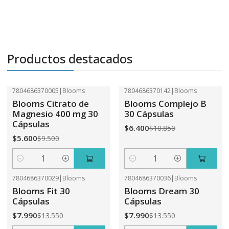
Productos destacados
7804686370005
|
Blooms
7804686370142
|
Blooms
-41%
OFF
-41%
OFF
Blooms Citrato de
Blooms Complejo B
Magnesio 400 mg 30
30 Cápsulas
Cápsulas
$6.400
$10.850
$5.600
$9.500
Cantidad
Cantidad
7804686370029
|
Blooms
7804686370036
|
Blooms
-41%
OFF
-41%
OFF
Blooms Fit 30
Blooms Dream 30
Cápsulas
Cápsulas
$7.990
$7.990
$13.550
$13.550