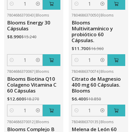
Cantidad
Cantidad
7804686370043
|
Blooms
7804686370050
|
Blooms
-41%
OFF
-31%
OFF
Blooms Energy 30
Blooms
Cápsulas
Multivitamínico y
probiótico 60
$8.990
$15.240
Cápsulas.
$11.700
$16.960
Cantidad
Cantidad
7804686370067
|
Blooms
7804686370074
|
Blooms
-31%
OFF
-41%
OFF
Blooms Biotina Q10
Citrato de Magnesio
Colageno Vitamina C
400 mg 60 Cápsulas.
60 Cápsulas
Blooms
$12.600
$6.400
$18.270
$10.850
Cantidad
Cantidad
7804686370012
|
Blooms
7804686370135
|
Blooms
-41%
OFF
-31%
OFF
Blooms Complejo B
Melena de León 60