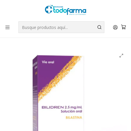
Tus compras tienen envío GRATIS por Rappi - Atención exclusiva
para Chile | WhatsApp +56
Leer más
Inicio
Medicamentos
Bilidren Bilastina 2,5 mg/ml Solucion oral 120 ml.