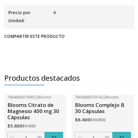
Precio por
#
Unidad:
COMPARTIR ESTE PRODUCTO
Productos destacados
7804686370005
|
Blooms
7804686370142
|
Blooms
-41%
OFF
-41%
OFF
Blooms Citrato de
Blooms Complejo B
Magnesio 400 mg 30
30 Cápsulas
Cápsulas
$6.400
$10.850
$5.600
$9.500