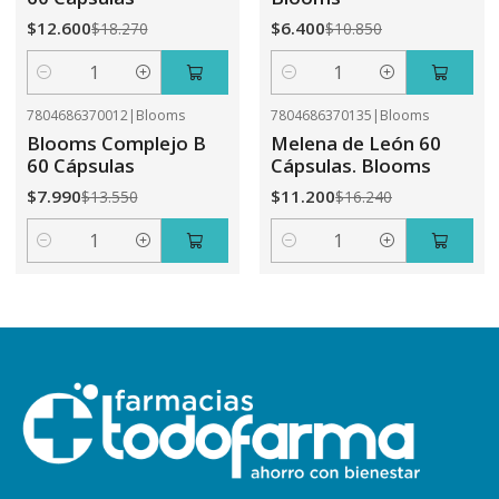
$12.600
$6.400
$18.270
$10.850
Cantidad
Cantidad
7804686370012
|
Blooms
7804686370135
|
Blooms
-41%
OFF
-31%
OFF
Blooms Complejo B
Melena de León 60
60 Cápsulas
Cápsulas. Blooms
$7.990
$11.200
$13.550
$16.240
Cantidad
Cantidad