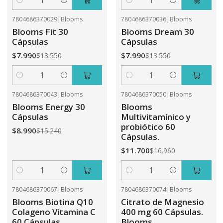
Cantidad
Cantidad
7804686370029
|
Blooms
7804686370036
|
Blooms
-41%
OFF
-41%
OFF
Blooms Fit 30
Blooms Dream 30
Cápsulas
Cápsulas
$7.990
$7.990
$13.550
$13.550
Cantidad
Cantidad
7804686370043
|
Blooms
7804686370050
|
Blooms
-41%
OFF
-31%
OFF
Blooms Energy 30
Blooms
Cápsulas
Multivitamínico y
probiótico 60
$8.990
$15.240
Cápsulas.
$11.700
$16.960
Cantidad
Cantidad
7804686370067
|
Blooms
7804686370074
|
Blooms
-31%
OFF
-41%
OFF
Blooms Biotina Q10
Citrato de Magnesio
Colageno Vitamina C
400 mg 60 Cápsulas.
60 Cápsulas
Blooms