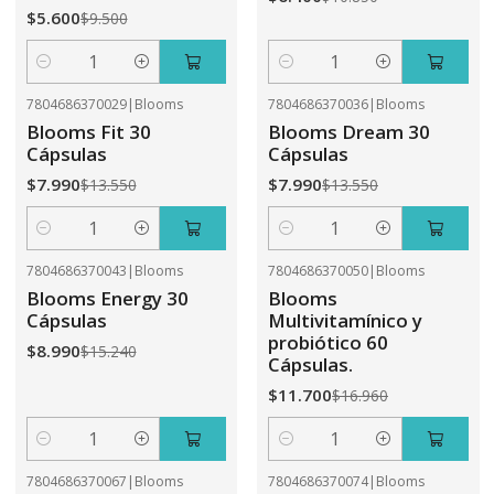
$5.600
$9.500
Cantidad
Cantidad
7804686370029
|
Blooms
7804686370036
|
Blooms
-41%
OFF
-41%
OFF
Blooms Fit 30
Blooms Dream 30
Cápsulas
Cápsulas
$7.990
$7.990
$13.550
$13.550
Cantidad
Cantidad
7804686370043
|
Blooms
7804686370050
|
Blooms
-41%
OFF
-31%
OFF
Blooms Energy 30
Blooms
Cápsulas
Multivitamínico y
probiótico 60
$8.990
$15.240
Cápsulas.
$11.700
$16.960
Cantidad
Cantidad
7804686370067
|
Blooms
7804686370074
|
Blooms