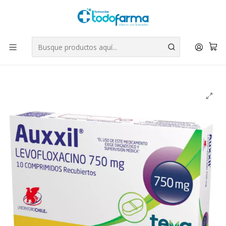
Tus compras tienen envío GRATIS por Rappi - Atención exclusiva
para Chile | WhatsApp +56
Leer más
Inicio
Medicamentos
Auxxil (B) Levofloxacino 750 mg 10 Comprimidos.