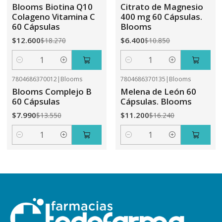
-31%
OFF
-41%
OFF
Blooms Biotina Q10
Citrato de Magnesio
Colageno Vitamina C
400 mg 60 Cápsulas.
60 Cápsulas
Blooms
$12.600
$6.400
$18.270
$10.850
Cantidad
Cantidad
7804686370012
|
Blooms
7804686370135
|
Blooms
-41%
OFF
-31%
OFF
Blooms Complejo B
Melena de León 60
60 Cápsulas
Cápsulas. Blooms
$7.990
$11.200
$13.550
$16.240
Cantidad
Cantidad