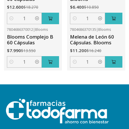
$12.600
$6.400
$18.270
$10.850
Cantidad
Cantidad
7804686370012
|
Blooms
7804686370135
|
Blooms
-41%
OFF
-31%
OFF
Blooms Complejo B
Melena de León 60
60 Cápsulas
Cápsulas. Blooms
$7.990
$11.200
$13.550
$16.240
Cantidad
Cantidad