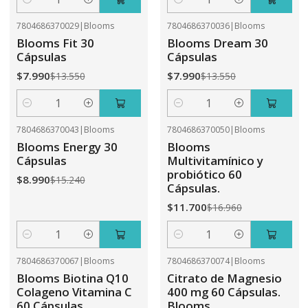
Cantidad
Cantidad
7804686370029
|
Blooms
7804686370036
|
Blooms
-41%
OFF
-41%
OFF
Blooms Fit 30
Blooms Dream 30
Cápsulas
Cápsulas
$7.990
$7.990
$13.550
$13.550
Cantidad
Cantidad
7804686370043
|
Blooms
7804686370050
|
Blooms
-41%
OFF
-31%
OFF
Blooms Energy 30
Blooms
Cápsulas
Multivitamínico y
probiótico 60
$8.990
$15.240
Cápsulas.
$11.700
$16.960
Cantidad
Cantidad
7804686370067
|
Blooms
7804686370074
|
Blooms
-31%
OFF
-41%
OFF
Blooms Biotina Q10
Citrato de Magnesio
Colageno Vitamina C
400 mg 60 Cápsulas.
60 Cápsulas
Blooms