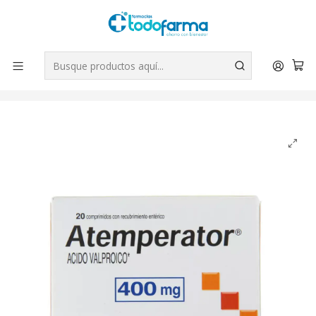
Tus compras tienen envío GRATIS por Rappi - Atención exclusiva
para Chile | WhatsApp +56
Leer más
Inicio
Medicamentos
Atemperator Ácido Valproico 400 mg 20 Comprimidos
recubiertos.