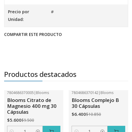
Precio por
#
Unidad:
COMPARTIR ESTE PRODUCTO
Productos destacados
7804686370005
|
Blooms
7804686370142
|
Blooms
-41%
OFF
-41%
OFF
Blooms Citrato de
Blooms Complejo B
Magnesio 400 mg 30
30 Cápsulas
Cápsulas
$6.400
$10.850
$5.600
$9.500