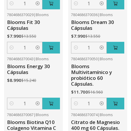
Cantidad
Cantidad
7804686370029
|
Blooms
7804686370036
|
Blooms
-41%
OFF
-41%
OFF
Blooms Fit 30
Blooms Dream 30
Cápsulas
Cápsulas
$7.990
$7.990
$13.550
$13.550
Cantidad
Cantidad
7804686370043
|
Blooms
7804686370050
|
Blooms
-41%
OFF
-31%
OFF
Blooms Energy 30
Blooms
Cápsulas
Multivitamínico y
probiótico 60
$8.990
$15.240
Cápsulas.
$11.700
$16.960
Cantidad
Cantidad
7804686370067
|
Blooms
7804686370074
|
Blooms
-31%
OFF
-41%
OFF
Blooms Biotina Q10
Citrato de Magnesio
Colageno Vitamina C
400 mg 60 Cápsulas.