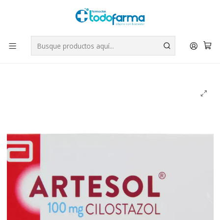
Tus compras tienen envío GRATIS por Rappi - Atención exclusiva
para Chile | WhatsApp +56
Leer más
Inicio
Medicamentos
Artesol Cilostazol 100 mg 30 Comprimidos.