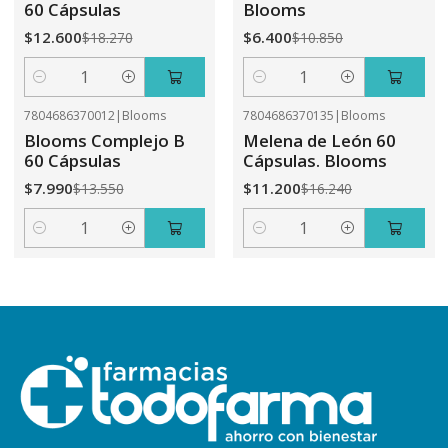
60 Cápsulas
Blooms
$12.600
$6.400
$18.270
$10.850
Cantidad
Cantidad
7804686370012
|
Blooms
7804686370135
|
Blooms
-41%
OFF
-31%
OFF
Blooms Complejo B
Melena de León 60
60 Cápsulas
Cápsulas. Blooms
$7.990
$11.200
$13.550
$16.240
Cantidad
Cantidad