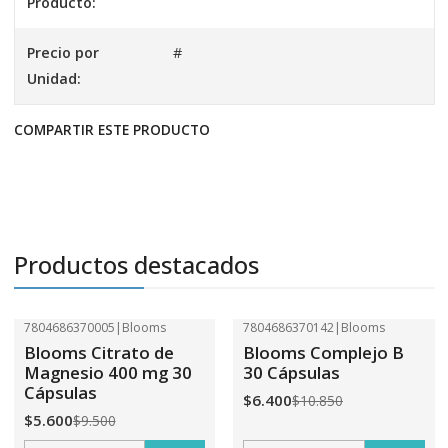
Producto:
Precio por
#
Unidad:
COMPARTIR ESTE PRODUCTO
Productos destacados
7804686370005
|
Blooms
7804686370142
|
Blooms
-41%
OFF
-41%
OFF
Blooms Citrato de
Blooms Complejo B
Magnesio 400 mg 30
30 Cápsulas
Cápsulas
$6.400
$10.850
$5.600
$9.500