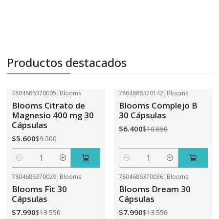
Productos destacados
7804686370005
|
Blooms
7804686370142
|
Blooms
-41%
OFF
-41%
OFF
Blooms Citrato de
Blooms Complejo B
Magnesio 400 mg 30
30 Cápsulas
Cápsulas
$6.400
$10.850
$5.600
$9.500
Cantidad
Cantidad
7804686370029
|
Blooms
7804686370036
|
Blooms
-41%
OFF
-41%
OFF
Blooms Fit 30
Blooms Dream 30
Cápsulas
Cápsulas
$7.990
$7.990
$13.550
$13.550