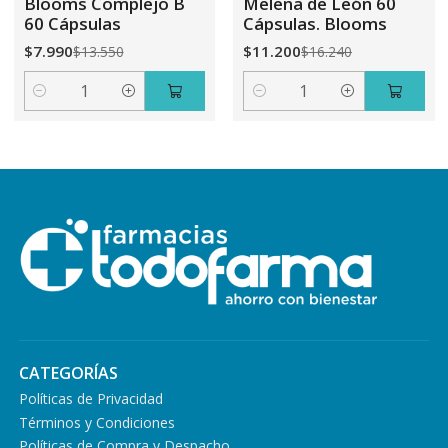
Blooms Complejo B
Melena de León 60
60 Cápsulas
Cápsulas. Blooms
$7.990
$11.200
$13.550
$16.240
Cantidad
Cantidad
CATEGORÍAS
Políticas de Privacidad
Términos y Condiciones
Políticas de Compra y Despacho