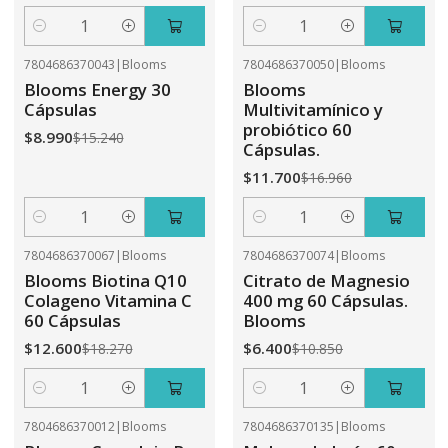
Cantidad
Cantidad
7804686370043
|
Blooms
7804686370050
|
Blooms
-41%
OFF
-31%
OFF
Blooms Energy 30
Blooms
Cápsulas
Multivitamínico y
probiótico 60
$8.990
$15.240
Cápsulas.
$11.700
$16.960
Cantidad
Cantidad
7804686370067
|
Blooms
7804686370074
|
Blooms
-31%
OFF
-41%
OFF
Blooms Biotina Q10
Citrato de Magnesio
Colageno Vitamina C
400 mg 60 Cápsulas.
60 Cápsulas
Blooms
$12.600
$6.400
$18.270
$10.850
Cantidad
Cantidad
7804686370012
|
Blooms
7804686370135
|
Blooms
-41%
OFF
-31%
OFF