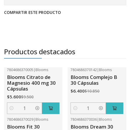
COMPARTIR ESTE PRODUCTO
Productos destacados
7804686370005
|
Blooms
7804686370142
|
Blooms
-41%
OFF
-41%
OFF
Blooms Citrato de
Blooms Complejo B
Magnesio 400 mg 30
30 Cápsulas
Cápsulas
$6.400
$10.850
$5.600
$9.500
Cantidad
Cantidad
7804686370029
|
Blooms
7804686370036
|
Blooms
-41%
OFF
-41%
OFF
Blooms Fit 30
Blooms Dream 30