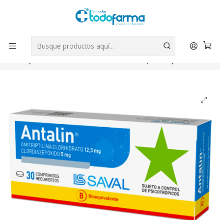
Tus compras tienen envío GRATIS por Rappi - Atención exclusiva
para Chile | WhatsApp +56
Leer más
Inicio
Medicamentos
Antalin Amitriptilina Clordiazepóxido 12,5/5 mg 30
Comprimidos. Medicamento controlado, venta presencial