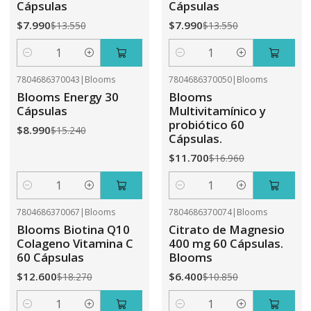
Cápsulas
Cápsulas
$7.990
$7.990
$13.550
$13.550
Cantidad
Cantidad
7804686370043
|
Blooms
7804686370050
|
Blooms
-41%
OFF
-31%
OFF
Blooms Energy 30
Blooms
Cápsulas
Multivitamínico y
probiótico 60
$8.990
$15.240
Cápsulas.
$11.700
$16.960
Cantidad
Cantidad
7804686370067
|
Blooms
7804686370074
|
Blooms
-31%
OFF
-41%
OFF
Blooms Biotina Q10
Citrato de Magnesio
Colageno Vitamina C
400 mg 60 Cápsulas.
60 Cápsulas
Blooms
$12.600
$6.400
$18.270
$10.850