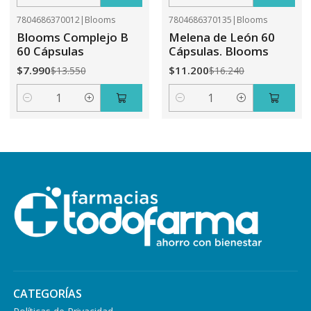
Cantidad
Cantidad
7804686370012
|
Blooms
7804686370135
|
Blooms
-41%
OFF
-31%
OFF
Blooms Complejo B
Melena de León 60
60 Cápsulas
Cápsulas. Blooms
$7.990
$11.200
$13.550
$16.240
Cantidad
Cantidad
CATEGORÍAS