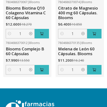
7804686370067
|
Blooms
7804686370074
|
Blooms
-31%
OFF
-41%
OFF
Blooms Biotina Q10
Citrato de Magnesio
Colageno Vitamina C
400 mg 60 Cápsulas.
60 Cápsulas
Blooms
$12.600
$6.400
$18.270
$10.850
Cantidad
Cantidad
7804686370012
|
Blooms
7804686370135
|
Blooms
-41%
OFF
-31%
OFF
Blooms Complejo B
Melena de León 60
60 Cápsulas
Cápsulas. Blooms
$7.990
$11.200
$13.550
$16.240
Cantidad
Cantidad