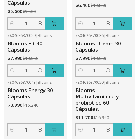
Cápsulas
$6.400
$10.850
$5.600
$9.500
Cantidad
Cantidad
7804686370029
|
Blooms
7804686370036
|
Blooms
-41%
OFF
-41%
OFF
Blooms Fit 30
Blooms Dream 30
Cápsulas
Cápsulas
$7.990
$7.990
$13.550
$13.550
Cantidad
Cantidad
7804686370043
|
Blooms
7804686370050
|
Blooms
-41%
OFF
-31%
OFF
Blooms Energy 30
Blooms
Cápsulas
Multivitamínico y
probiótico 60
$8.990
$15.240
Cápsulas.
$11.700
$16.960
Cantidad
Cantidad