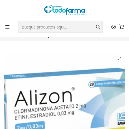
Tus compras tienen envío GRATIS por Rappi - Atención exclusiva
para Chile | WhatsApp +56
Leer más
Inicio
Medicamentos
Alizon (B) Clormadinona 2 mg Etinilestradiol 0,03 mg 28
Comprimidos recubiertos.