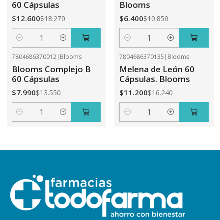
60 Cápsulas
Blooms
$12.600
$6.400
$18.270
$10.850
Cantidad
Cantidad
7804686370012
|
Blooms
7804686370135
|
Blooms
-41%
OFF
-31%
OFF
Blooms Complejo B
Melena de León 60
60 Cápsulas
Cápsulas. Blooms
$7.990
$11.200
$13.550
$16.240
Cantidad
Cantidad