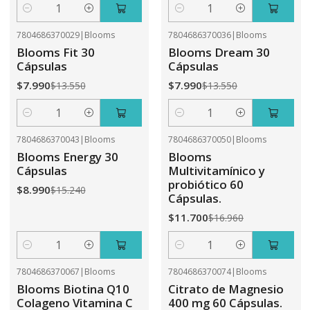
Cantidad
Cantidad
7804686370029
|
Blooms
7804686370036
|
Blooms
-41%
OFF
-41%
OFF
Blooms Fit 30
Blooms Dream 30
Cápsulas
Cápsulas
$7.990
$7.990
$13.550
$13.550
Cantidad
Cantidad
7804686370043
|
Blooms
7804686370050
|
Blooms
-41%
OFF
-31%
OFF
Blooms Energy 30
Blooms
Cápsulas
Multivitamínico y
probiótico 60
$8.990
$15.240
Cápsulas.
$11.700
$16.960
Cantidad
Cantidad
7804686370067
|
Blooms
7804686370074
|
Blooms
-31%
OFF
-41%
OFF
Blooms Biotina Q10
Citrato de Magnesio
Colageno Vitamina C
400 mg 60 Cápsulas.