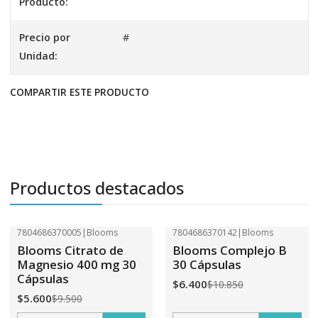
Producto:
Precio por
#
Unidad:
COMPARTIR ESTE PRODUCTO
Productos destacados
7804686370005
|
Blooms
7804686370142
|
Blooms
-41%
OFF
-41%
OFF
Blooms Citrato de
Blooms Complejo B
Magnesio 400 mg 30
30 Cápsulas
Cápsulas
$6.400
$10.850
$5.600
$9.500