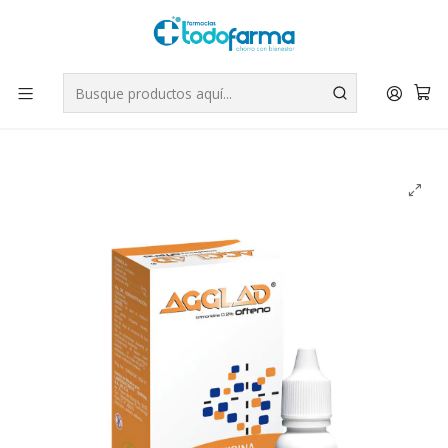
Tus compras tienen envío GRATIS por Rappi - Atención exclusiva
para Chile | WhatsApp +56
Leer más
Inicio
Medicamentos
Agglad Ofteno Brimonidina 0,2% Solución oftálmica 5 ml.