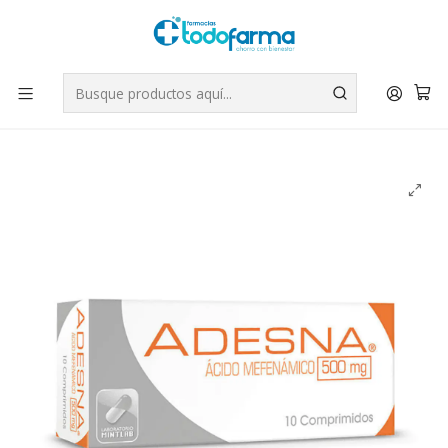
Tus compras tienen envío GRATIS por Rappi - Atención exclusiva
para Chile | WhatsApp +56
Leer más
Inicio
Medicamentos
Adesna Ácido Mefenámico 500 mg 10 Comprimidos.