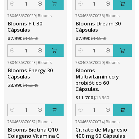
Cantidad
Cantidad
7804686370029
|
Blooms
7804686370036
|
Blooms
-41%
OFF
-41%
OFF
Blooms Fit 30
Blooms Dream 30
Cápsulas
Cápsulas
$7.990
$7.990
$13.550
$13.550
Cantidad
Cantidad
7804686370043
|
Blooms
7804686370050
|
Blooms
-41%
OFF
-31%
OFF
Blooms Energy 30
Blooms
Cápsulas
Multivitamínico y
probiótico 60
$8.990
$15.240
Cápsulas.
$11.700
$16.960
Cantidad
Cantidad
7804686370067
|
Blooms
7804686370074
|
Blooms
-31%
OFF
-41%
OFF
Blooms Biotina Q10
Citrato de Magnesio
Colageno Vitamina C
400 mg 60 Cápsulas.