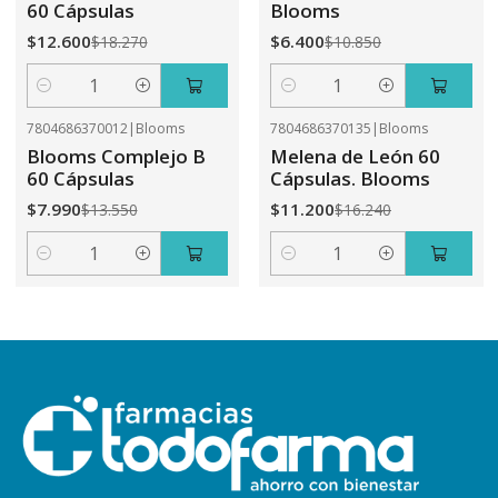
60 Cápsulas
Blooms
$12.600
$6.400
$18.270
$10.850
Cantidad
Cantidad
7804686370012
|
Blooms
7804686370135
|
Blooms
-41%
OFF
-31%
OFF
Blooms Complejo B
Melena de León 60
60 Cápsulas
Cápsulas. Blooms
$7.990
$11.200
$13.550
$16.240
Cantidad
Cantidad