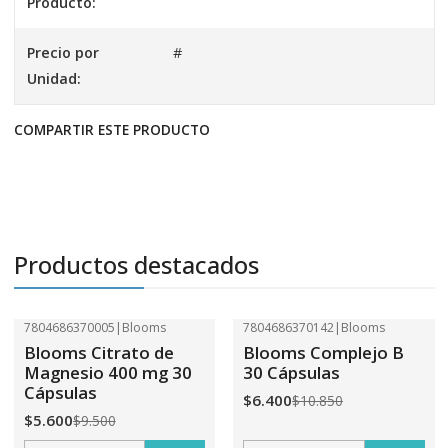
Producto:
Precio por
#
Unidad:
COMPARTIR ESTE PRODUCTO
Productos destacados
7804686370005
|
Blooms
7804686370142
|
Blooms
-41%
OFF
-41%
OFF
Blooms Citrato de
Blooms Complejo B
Magnesio 400 mg 30
30 Cápsulas
Cápsulas
$6.400
$10.850
$5.600
$9.500