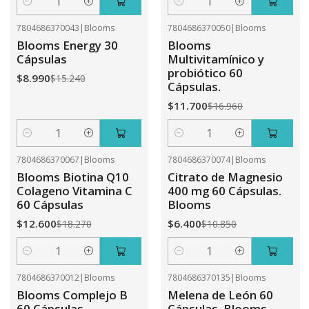
Cantidad
Cantidad
7804686370043
|
Blooms
7804686370050
|
Blooms
-41%
OFF
-31%
OFF
Blooms Energy 30
Blooms
Cápsulas
Multivitamínico y
probiótico 60
$8.990
$15.240
Cápsulas.
$11.700
$16.960
Cantidad
Cantidad
7804686370067
|
Blooms
7804686370074
|
Blooms
-31%
OFF
-41%
OFF
Blooms Biotina Q10
Citrato de Magnesio
Colageno Vitamina C
400 mg 60 Cápsulas.
60 Cápsulas
Blooms
$12.600
$6.400
$18.270
$10.850
Cantidad
Cantidad
7804686370012
|
Blooms
7804686370135
|
Blooms
-41%
OFF
-31%
OFF
Blooms Complejo B
Melena de León 60
60 Cápsulas
Cápsulas. Blooms