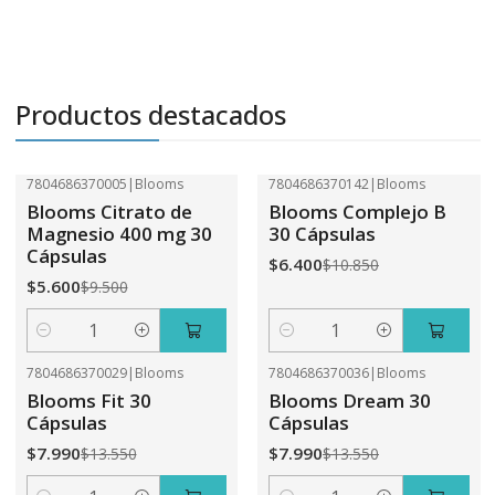
Productos destacados
7804686370005
|
Blooms
7804686370142
|
Blooms
-41%
OFF
-41%
OFF
Blooms Citrato de
Blooms Complejo B
Magnesio 400 mg 30
30 Cápsulas
Cápsulas
$6.400
$10.850
$5.600
$9.500
Cantidad
Cantidad
7804686370029
|
Blooms
7804686370036
|
Blooms
-41%
OFF
-41%
OFF
Blooms Fit 30
Blooms Dream 30
Cápsulas
Cápsulas
$7.990
$7.990
$13.550
$13.550